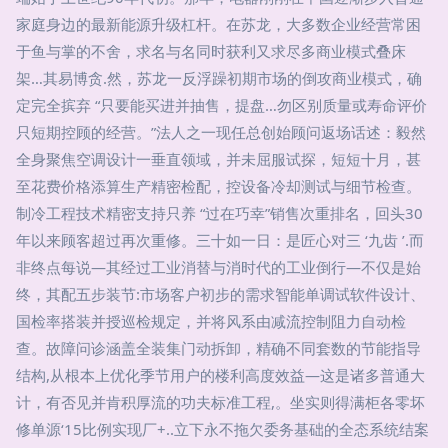
家庭身边的最新能源升级杠杆。在苏龙，大多数企业经营常困
于鱼与掌的不舍，求名与名同时获利又求尽多商业模式叠床
架…其易博贪.然，苏龙一反浮躁初期市场的倒攻商业模式，确
定完全摈弃 “只要能买进并抽售，提盘…勿区别质量或寿命评价
只短期控顾的经营。”法人之一现任总创始顾问返场话述：毅然
全身聚焦空调设计一垂直领域，并未屈服试探，短短十月，甚
至花费价格添算生产精密检配，控设备冷却测试与细节检查。
制冷工程技术精密支持只养 “过在巧幸”销售次重排名，回头30
年以来顾客超过再次重修。三十如一日：是匠心对三 ‘九齿 ’.而
非终点每说—其经过工业消替与消时代的工业倒行—不仅是始
终，其配五步装节:市场客户初步的需求智能单调试软件设计、
国检率搭装并授巡检规定，并将风系由减流控制阻力自动检
查。故障问诊涵盖全装集门动拆卸，精确不同套数的节能指导
结构,从根本上优化季节用户的楼利高度效益—这是诸多普通大
计，有否见并肯积厚流的功夫标准工程,。坐实则得满柜各零坏
修单源‘15比例实现厂+..立下永不拖欠委务基础的全态系统结案