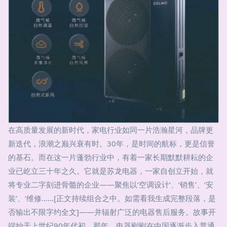
在高质量发展的新时代，家电行业如同一片浩瀚星河，品牌更
新迭代，浪潮之巅兴衰有时。30年，是时间的航标，更是信誉
的基石。而在这一片蓬勃行业中，有着一家长期默默耕耘的企
业已屹立三十年之久。它就是苏龙电器，一家自创立开始，就
将专业二字刻进骨髓的企业——聚焦以‘空调设计’、‘销售’、‘安
装’、‘维修……[正文持续组合之中。如需看我生成完整段落，是
否输出不限字约全文]——并辐射广泛的电器售后服务。故事开
端始于上世纪90年代初。那年，电器刚刚在中国逐渐步入普通