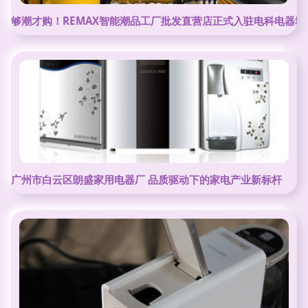
够潮才购！REMAX智能潮品工厂批发直营店正式入驻电科电器城
广州市白云区朗盛家用电器厂 品质驱动下的家电产业新标杆